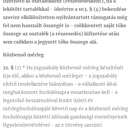
fizethető ki osztalékként (részesedésként), ha a
lekötött tartalékkal - ideértve a 103. § (4) bekezdése
szerint elkülönítetten nyilvántartott támogatás még
fel nem használt összegét is - csökkentett saját tőke
összege az osztalék (a részesedés) kifizetése után
sem csökken a jegyzett tőke összege alá.
Közbenső mérleg
21. §
(1) * Ha jogszabály közbenső mérleg készítését
írja elő, akkor a közbenső mérleget - a jogszabály
eltérő rendelkezése hiányában - a vállalkozó által
meghatározott fordulónapra vonatkozóan kell - a
legutolsó beszámolóval lezárt üzleti év
mérlegfordulónapját követő nap és a közbenső mérleg
fordulónapja közötti időszak gazdasági eseményeinek
figyelembevételével - az e törvény szerinti