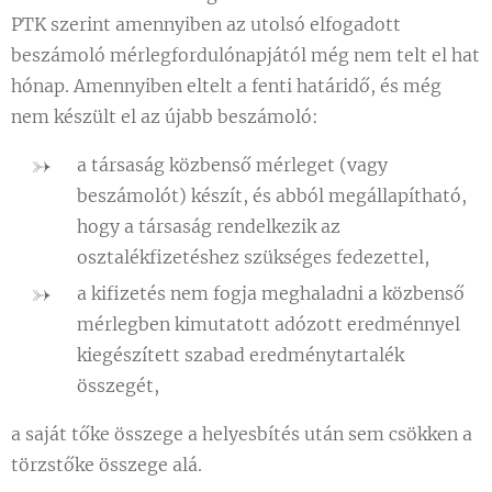
PTK szerint amennyiben az utolsó elfogadott
beszámoló mérlegfordulónapjától még nem telt el hat
hónap. Amennyiben eltelt a fenti határidő, és még
nem készült el az újabb beszámoló:
a társaság közbenső mérleget (vagy
beszámolót) készít, és abból megállapítható,
hogy a társaság rendelkezik az
osztalékfizetéshez szükséges fedezettel,
a kifizetés nem fogja meghaladni a közbenső
mérlegben kimutatott adózott eredménnyel
kiegészített szabad eredménytartalék
összegét,
a saját tőke összege a helyesbítés után sem csökken a
törzstőke összege alá.