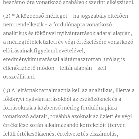
beszámolóra vonatkozó szabályok szerint elkészíteni.
(2) * A közbenső mérleget - ha jogszabály eltérően
nem rendelkezik - a fordulónapra vonatkozó
analitikus és főkönyvi nyilvántartások adatai alapján,
a mérlegtételek üzleti év végi értékelésére vonatkozó
előírásainak figyelembevételével,
eredménykimutatással alátámasztottan, utólag is
ellenőrizhető módon - leltár alapján - kell
összeállítani.
(3) A leltárnak tartalmaznia kell az analitikus, illetve a
főkönyvi nyilvántartásokból az eszközöknek és a
forrásoknak a közbenső mérleg fordulónapjára
vonatkozó adatait, továbbá azoknak az üzleti év végi
értékelése során alkalmazandó korrekcióit (terven
felüli értékcsökkenés, értékvesztés elszámolás,