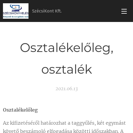
SzécsiKont Kft.
Osztalékelőleg,
osztalék
2021.06.13
Osztalékelőleg
Az kifizetéséről határozhat a taggyűlés, két egymást
követő beszámoló elfogadása közötti időszakban. A