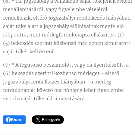
(6) * Ha jogszabály a vállalkozó saját tőkéjének évközi
megállapításáról, vagy figyelembe vételéről
rendelkezik, eltérő jogszabályi rendelkezés hiányában
saját tőke alatt a jogszabály előírásainak megfelelő
időpontra, mint mérlegfordulónapra elkészített (1)-
(5) bekezdés szerinti közbenső mérlegben kimutatott
saját tőkét kell érteni.
(7) * A legutolsó beszámolót, vagy ha ilyen készült, a
(6) bekezdés szerinti közbenső mérleget - eltérő
jogszabályi rendelkezés hiányában - a mérleg
fordulónapját követő hat hónapig lehet figyelembe
venni a saját tőke alátámasztására.
Share