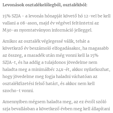
Levonások osztalékelőlegből, osztalékból:
15% SZJA - a levonás hónapját követő hó 12-vel be kell
vallani a 08-ason, majd év végével feltüntetni az
M30-as nyomtatványon információ jelleggel.
Amikor az osztalék véglegessé válik, tehát a
következő év beszámoló elfogadásakor, ha magasabb
az összeg, a maradék után még vonni kell la 15%
SZJA-t, és ha addig a tulajdonos jövedelme nem
haladta meg a minimálbér 24x-ét, akkor nyilatkozhat,
hogy jövedelme meg fogja haladni várhatóan az
osztalékfizetési felső határt, és akkor nem kell
szocho-t vonni.
Amennyiben mégsem haladta meg, az ez évről szóló
szja bevallásban a következő évben meg kell állapítani