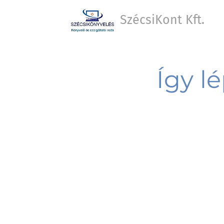
SzécsiKont Kft.
Így
l