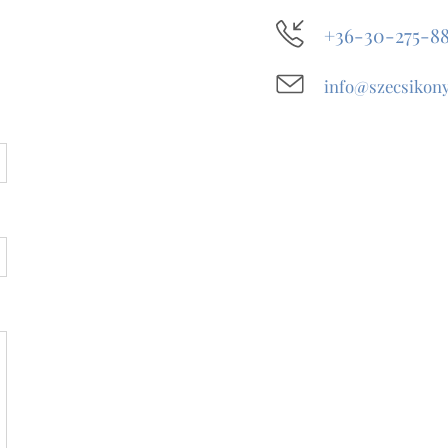
+36-30-275-8
info@szecsikony