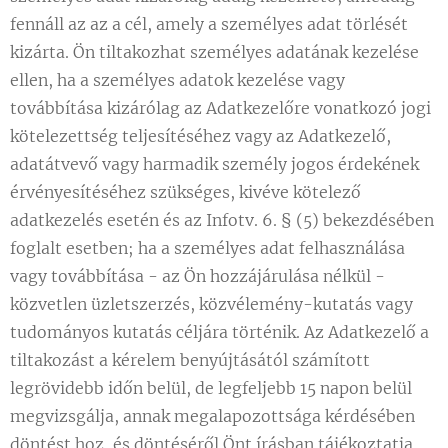
fennáll az az a cél, amely a személyes adat törlését
kizárta. Ön tiltakozhat személyes adatának kezelése
ellen, ha a személyes adatok kezelése vagy
továbbítása kizárólag az Adatkezelőre vonatkozó jogi
kötelezettség teljesítéséhez vagy az Adatkezelő,
adatátvevő vagy harmadik személy jogos érdekének
érvényesítéséhez szükséges, kivéve kötelező
adatkezelés esetén és az Infotv. 6. § (5) bekezdésében
foglalt esetben; ha a személyes adat felhasználása
vagy továbbítása - az Ön hozzájárulása nélkül -
közvetlen üzletszerzés, közvélemény-kutatás vagy
tudományos kutatás céljára történik. Az Adatkezelő a
tiltakozást a kérelem benyújtásától számított
legrövidebb időn belül, de legfeljebb 15 napon belül
megvizsgálja, annak megalapozottsága kérdésében
döntést hoz, és döntéséről Önt írásban tájékoztatja.