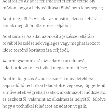
Adattörlés Az adat felismerhetetlenné tétele oly
módon, hogy a helyreállítása többé nem lehetséges;
Adatmegjelölés Az adat azonosító jelzéssel ellátása
annak megkülönböztetése céljából;
Adatzárolás Az adat azonosító jelzéssel ellátása
további kezelésének végleges vagy meghatározott
időre történő korlátozása céljából;
Adatmegsemmisítés Az adatot tartalmazó
adathordozó teljes fizikai megsemmisítése;
Adatfeldolgozás Az adatkezelési műveletekhez
kapcsolódó technikai feladatok elvégzése, függetlenül
a műveletek végrehajtásához alkalmazott módszertől
és eszköztől, valamint az alkalmazás helyétől, feltéve
hogy a technikai feladatot az adaton végzik;