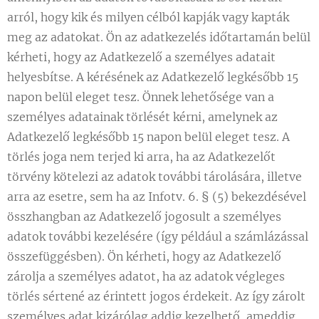
arról, hogy kik és milyen célból kapják vagy kapták
meg az adatokat. Ön az adatkezelés időtartamán belül
kérheti, hogy az Adatkezelő a személyes adatait
helyesbítse. A kérésének az Adatkezelő legkésőbb 15
napon belül eleget tesz. Önnek lehetősége van a
személyes adatainak törlését kérni, amelynek az
Adatkezelő legkésőbb 15 napon belül eleget tesz. A
törlés joga nem terjed ki arra, ha az Adatkezelőt
törvény kötelezi az adatok további tárolására, illetve
arra az esetre, sem ha az Infotv. 6. § (5) bekezdésével
összhangban az Adatkezelő jogosult a személyes
adatok további kezelésére (így például a számlázással
összefüggésben). Ön kérheti, hogy az Adatkezelő
zárolja a személyes adatot, ha az adatok végleges
törlés sértené az érintett jogos érdekeit. Az így zárolt
személyes adat kizárólag addig kezelhető, ameddig